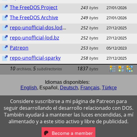
The FreeDOS Project
243
bytes
27/01/2026
The FreeDOS Archive
249
bytes
27/01/2026
repo-unofficial-dos.lod.bz
252
bytes
27/12/2025
repo-unofficial-lod.bz
252
bytes
27/12/2025
Patreon
253
bytes
05/12/2023
repo-unofficial-sparky
258
bytes
27/12/2025
10
5
1837
archivos
,
subdirectorios
bytes
Idiomas disponibles:
English
,
Español
,
Deutsch
,
Français
,
Türkçe
Considere suscribirse a mi página de Patreon para
seguir desarrollando el desarrollo relacionado con DOS.
También ayudará a mantener las luces encendidas, a mí
alimentado y a este sitio activo y libre de publicidad.