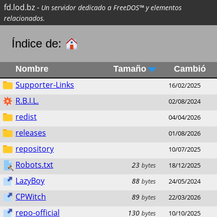
fd.lod.bz
-
Un servidor dedicado a FreeDOS™ y elementos
relacionados.
Índice de:
Nombre
Tamaño
Cambió
Supporter-Links
16/02/2025
R.B.I.L.
02/08/2024
redist
04/04/2026
releases
01/08/2026
repository
10/07/2025
Robots.txt
23
bytes
18/12/2025
LazyBoy
88
bytes
24/05/2024
CPWitch
89
bytes
22/03/2026
repo-official
130
bytes
10/10/2025