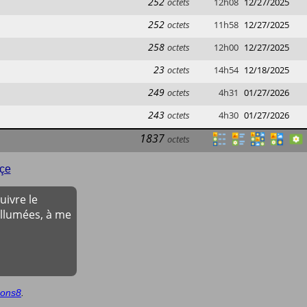
252
octets
12h08
12/27/2025
252
octets
11h58
12/27/2025
258
octets
12h00
12/27/2025
23
octets
14h54
12/18/2025
249
octets
4h31
01/27/2026
243
octets
4h30
01/27/2026
1837
octets
çe
ivre le
allumées, à me
cons8
.