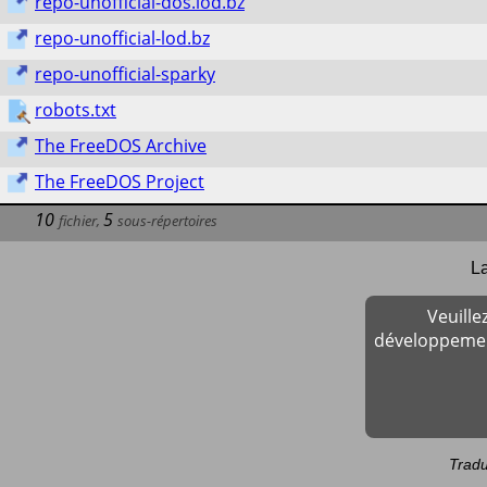
repo-unofficial-dos.lod.bz
repo-unofficial-lod.bz
repo-unofficial-sparky
robots.txt
The FreeDOS Archive
The FreeDOS Project
10
5
fichier
,
sous-répertoires
La
Veuill
développement
Tradu