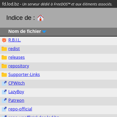
fd.lod.bz
-
Un serveur dédié à FreeDOS™ et aux éléments associés.
Indice de :
Nom de fichier
R.B.I.L.
redist
releases
repository
Supporter-Links
CPWitch
LazyBoy
Patreon
repo-official