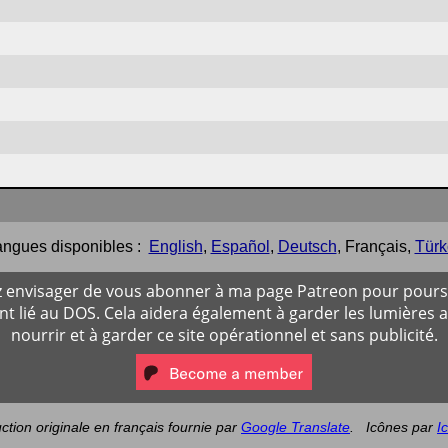
ngues disponibles :
English
,
Español
,
Deutsch
,
Français
,
Türk
ez envisager de vous abonner à ma page Patreon pour poursu
 lié au DOS. Cela aidera également à garder les lumières 
nourrir et à garder ce site opérationnel et sans publicité.
ction originale en français fournie par
Google Translate
.
Icônes par
I