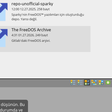
​repo-unofficial-sparky
12:00
12.27.2025
,
258
bayt
​Sparky'nin FreeDOS™ yazılımları için oluşturduğu
depo. Yansı değil.
​The FreeDOS Archive
4:31
01.27.2026
,
249
bayt
​Gitlab'daki FreeDOS arşivi.
yı düşünün. Bu
r durumda ve