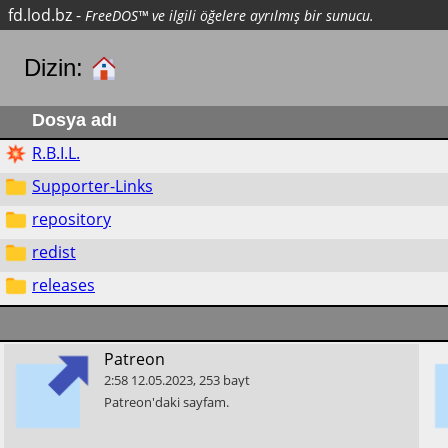
fd.lod.bz
-
FreeDOS™ ve ilgili öğelere ayrılmış bir sunucu.
Dizin:
Dosya adı
R.B.I.L.
Supporter-Links
repository
redist
releases
​Patreon
2:58
12.05.2023
,
253
bayt
​Patreon'daki sayfam.