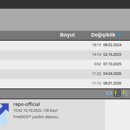
Boyut
Değişiklik
18:15
08.02.2024
14:14
02.16.2025
0:02
07.10.2025
11:22
04.04.2026
11:12
08.01.2026
​repo-official
10:42
10.10.2025
,
130
bayt
​FreeDOS™ yazılım deposu.