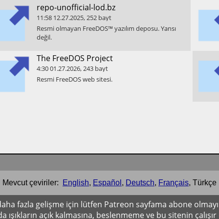
​repo-unofficial-lod.bz
11:58
12.27.2025
,
252
bayt
​Resmi olmayan FreeDOS™ yazılım deposu. Yansı
değil.
​The FreeDOS Project
4:30
01.27.2026
,
243
bayt
​Resmi FreeDOS web sitesi.
Mevcut çeviriler:
English
,
Español
,
Deutsch
,
Français
,
Türkçe
i daha fazla gelişme için lütfen Patreon sayfama abone olma
a ışıkların açık kalmasına, beslenmeme ve bu sitenin çalışı