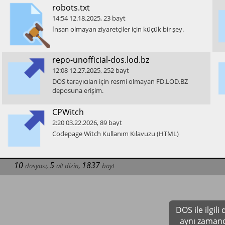
​robots.txt
14:54
12.18.2025
,
23
bayt
​İnsan olmayan ziyaretçiler için küçük bir şey.
​repo-unofficial-dos.lod.bz
12:08
12.27.2025
,
252
bayt
​DOS tarayıcıları için resmi olmayan FD.LOD.BZ
deposuna erişim.
​CPWitch
2:20
03.22.2026
,
89
bayt
​Codepage Witch Kullanım Kılavuzu (HTML)
10
5
1837
dosyası
,
alt dizin
,
bayt
DOS ile ilgil
aynı zamand