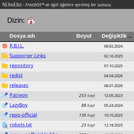
fd.lod.bz
-
FreeDOS™ ve ilgili öğelere ayrılmış bir sunucu.
Dizin:
Dosya adı
Boyut
Değişiklik
R.B.I.L.
08.02.2024
Supporter-Links
02.16.2025
repository
07.10.2025
redist
04.04.2026
releases
08.01.2026
Patreon
253
bayt
12.05.2023
LazyBoy
88
bayt
05.24.2024
repo-official
130
bayt
10.10.2025
robots.txt
23
bayt
12.18.2025