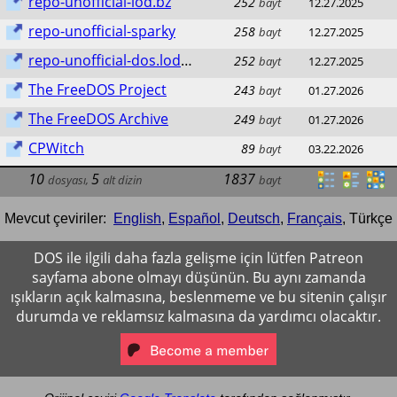
repo-unofficial-lod.bz
252
bayt
12.27.2025
repo-unofficial-sparky
258
bayt
12.27.2025
repo-unofficial-dos.lod.bz
252
bayt
12.27.2025
The FreeDOS Project
243
bayt
01.27.2026
The FreeDOS Archive
249
bayt
01.27.2026
CPWitch
89
bayt
03.22.2026
10
5
1837
dosyası
,
alt dizin
bayt
Mevcut çeviriler:
English
,
Español
,
Deutsch
,
Français
,
Türkçe
DOS ile ilgili daha fazla gelişme için lütfen Patreon
sayfama abone olmayı düşünün. Bu aynı zamanda
ışıkların açık kalmasına, beslenmeme ve bu sitenin çalışır
durumda ve reklamsız kalmasına da yardımcı olacaktır.