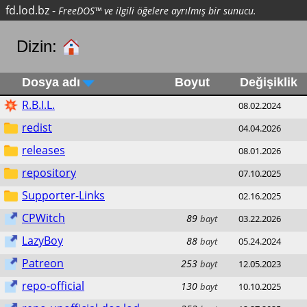
fd.lod.bz
-
FreeDOS™ ve ilgili öğelere ayrılmış bir sunucu.
Dizin:
Dosya adı
Boyut
Değişiklik
R.B.I.L.
08.02.2024
redist
04.04.2026
releases
08.01.2026
repository
07.10.2025
Supporter-Links
02.16.2025
CPWitch
89
bayt
03.22.2026
LazyBoy
88
bayt
05.24.2024
Patreon
253
bayt
12.05.2023
repo-official
130
bayt
10.10.2025