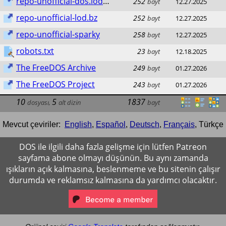
repo-unofficial-dos.lod.bz
252
bayt
12.27.2025
repo-unofficial-lod.bz
252
bayt
12.27.2025
repo-unofficial-sparky
258
bayt
12.27.2025
robots.txt
23
bayt
12.18.2025
The FreeDOS Archive
249
bayt
01.27.2026
The FreeDOS Project
243
bayt
01.27.2026
10
5
1837
dosyası
,
alt dizin
bayt
Mevcut çeviriler:
English
,
Español
,
Deutsch
,
Français
,
Türkçe
DOS ile ilgili daha fazla gelişme için lütfen Patreon
sayfama abone olmayı düşünün. Bu aynı zamanda
ışıkların açık kalmasına, beslenmeme ve bu sitenin çalışır
durumda ve reklamsız kalmasına da yardımcı olacaktır.