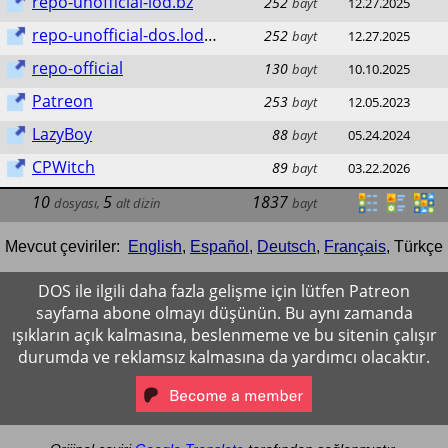
repo-unofficial-lod.bz
252
bayt
12.27.2025
repo-unofficial-dos.lod.bz
252
bayt
12.27.2025
repo-official
130
bayt
10.10.2025
Patreon
253
bayt
12.05.2023
LazyBoy
88
bayt
05.24.2024
CPWitch
89
bayt
03.22.2026
10
5
1837
dosyası
,
alt dizin
bayt
Mevcut çeviriler:
English
,
Español
,
Deutsch
,
Français
,
Türkçe
DOS ile ilgili daha fazla gelişme için lütfen Patreon
sayfama abone olmayı düşünün. Bu aynı zamanda
ışıkların açık kalmasına, beslenmeme ve bu sitenin çalışır
durumda ve reklamsız kalmasına da yardımcı olacaktır.