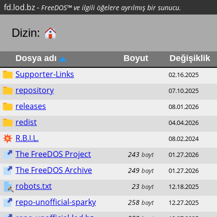
fd.lod.bz
-
FreeDOS™ ve ilgili öğelere ayrılmış bir sunucu.
Dizin:
Dosya adı
Boyut
Değişiklik
Supporter-Links
02.16.2025
repository
07.10.2025
releases
08.01.2026
redist
04.04.2026
R.B.I.L.
08.02.2024
The FreeDOS Project
243
bayt
01.27.2026
The FreeDOS Archive
249
bayt
01.27.2026
robots.txt
23
bayt
12.18.2025
repo-unofficial-sparky
258
bayt
12.27.2025