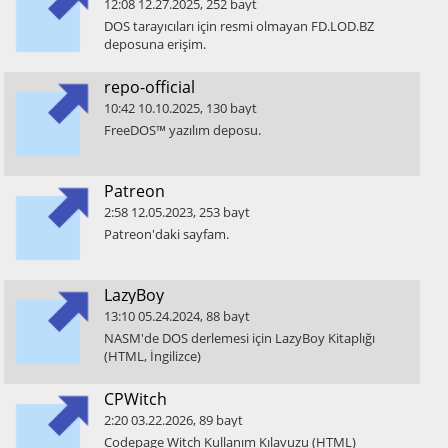
12:08
12.27.2025
,
252
bayt
​DOS tarayıcıları için resmi olmayan FD.LOD.BZ
deposuna erişim.
​repo-official
10:42
10.10.2025
,
130
bayt
​FreeDOS™ yazılım deposu.
​Patreon
2:58
12.05.2023
,
253
bayt
​Patreon'daki sayfam.
​LazyBoy
13:10
05.24.2024
,
88
bayt
​NASM'de DOS derlemesi için LazyBoy Kitaplığı
(HTML, İngilizce)
​CPWitch
2:20
03.22.2026
,
89
bayt
​Codepage Witch Kullanım Kılavuzu (HTML)