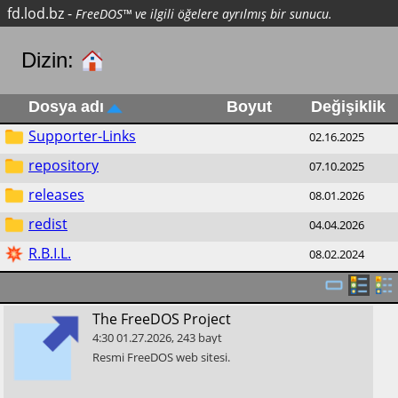
fd.lod.bz
-
FreeDOS™ ve ilgili öğelere ayrılmış bir sunucu.
Dizin:
Dosya adı
Boyut
Değişiklik
Supporter-Links
02.16.2025
repository
07.10.2025
releases
08.01.2026
redist
04.04.2026
R.B.I.L.
08.02.2024
​The FreeDOS Project
4:30
01.27.2026
,
243
bayt
​Resmi FreeDOS web sitesi.