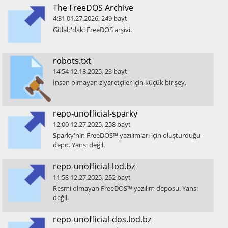
​The FreeDOS Archive
4:31
01.27.2026
,
249
bayt
​Gitlab'daki FreeDOS arşivi.
​robots.txt
14:54
12.18.2025
,
23
bayt
​İnsan olmayan ziyaretçiler için küçük bir şey.
​repo-unofficial-sparky
12:00
12.27.2025
,
258
bayt
​Sparky'nin FreeDOS™ yazılımları için oluşturduğu
depo. Yansı değil.
​repo-unofficial-lod.bz
11:58
12.27.2025
,
252
bayt
​Resmi olmayan FreeDOS™ yazılım deposu. Yansı
değil.
​repo-unofficial-dos.lod.bz