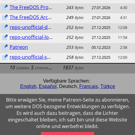
The FreeDOS Project
243
Bytes
27.01.2026
4:30
The FreeDOS Archive
249
Bytes
27.01.2026
4:31
repo-unofficial-dos.lod.bz
252
Bytes
27.12.2025
12:08
repo-unofficial-lod.bz
252
Bytes
27.12.2025
11:58
Patreon
253
Bytes
05.12.2023
2:58
repo-unofficial-sparky
258
Bytes
27.12.2025
12:00
10
5
1837
Dateien
,
Unterverzeichnisse
Bytes
Verfügbare Sprachen:
English
,
Español
,
Deutsch
,
Français
,
Türkçe
Bitte erwägen Sie, meine Patreon-Seite zu abonnieren,
um weitere DOS-bezogene Entwicklungen zu verfolgen.
Es wird auch dazu beitragen, dass die Lichter
eingeschaltet bleiben, ich satt bin und diese Website
online und werbefrei bleibt.