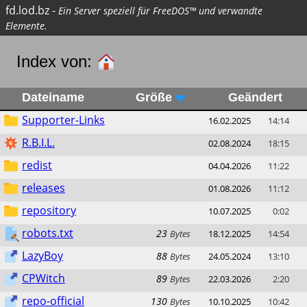
fd.lod.bz
-
Ein Server speziell für FreeDOS™ und verwandte
Elemente.
Index von:
Dateiname
Größe
Geändert
Supporter-Links
16.02.2025
14:14
R.B.I.L.
02.08.2024
18:15
redist
04.04.2026
11:22
releases
01.08.2026
11:12
repository
10.07.2025
0:02
robots.txt
23
Bytes
18.12.2025
14:54
LazyBoy
88
Bytes
24.05.2024
13:10
CPWitch
89
Bytes
22.03.2026
2:20
repo-official
130
Bytes
10.10.2025
10:42