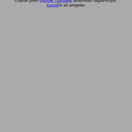
Orijinal çeviri
Google Translate
tarafından sağlanmıştır.
Icons8
'e ait simgeler.