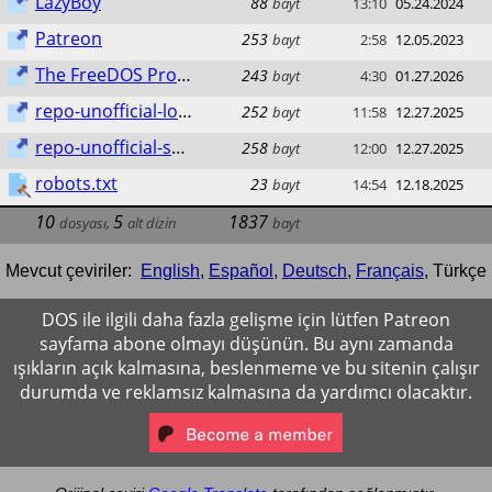
LazyBoy
88
bayt
13:10
05.24.2024
Patreon
253
bayt
2:58
12.05.2023
The FreeDOS Project
243
bayt
4:30
01.27.2026
repo-unofficial-lod.bz
252
bayt
11:58
12.27.2025
repo-unofficial-sparky
258
bayt
12:00
12.27.2025
robots.txt
23
bayt
14:54
12.18.2025
10
5
1837
dosyası
,
alt dizin
bayt
Mevcut çeviriler:
English
,
Español
,
Deutsch
,
Français
,
Türkçe
DOS ile ilgili daha fazla gelişme için lütfen Patreon
sayfama abone olmayı düşünün. Bu aynı zamanda
ışıkların açık kalmasına, beslenmeme ve bu sitenin çalışır
durumda ve reklamsız kalmasına da yardımcı olacaktır.