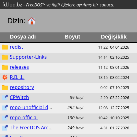
fd.lod.bz
-
FreeDOS™ ve ilgili öğelere ayrılmış bir sunucu.
Dizin:
Dosya adı
Boyut
Değişiklik
redist
11:22
04.04.2026
Supporter-Links
14:14
02.16.2025
releases
11:12
08.01.2026
R.B.I.L.
18:15
08.02.2024
repository
0:02
07.10.2025
CPWitch
89
bayt
2:20
03.22.2026
repo-unofficial-dos.lod.bz
252
bayt
12:08
12.27.2025
repo-official
130
bayt
10:42
10.10.2025
The FreeDOS Archive
249
bayt
4:31
01.27.2026