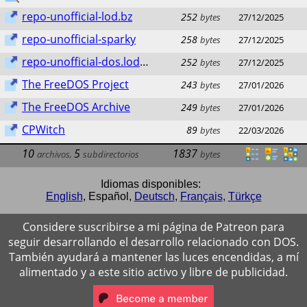
repo-unofficial-lod.bz
252
bytes
27/12/2025
repo-unofficial-sparky
258
bytes
27/12/2025
repo-unofficial-dos.lod.bz
252
bytes
27/12/2025
The FreeDOS Project
243
bytes
27/01/2026
The FreeDOS Archive
249
bytes
27/01/2026
CPWitch
89
bytes
22/03/2026
10
5
1837
archivos
,
subdirectorios
bytes
Idiomas disponibles:
English
,
Español
,
Deutsch
,
Français
,
Türkçe
Considere suscribirse a mi página de Patreon para
seguir desarrollando el desarrollo relacionado con DOS.
También ayudará a mantener las luces encendidas, a mí
alimentado y a este sitio activo y libre de publicidad.