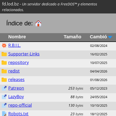
fd.lod.bz
-
Un servidor dedicado a FreeDOS™ y elementos
relacionados.
Índice de:
Nombre
Tamaño
Cambió
R.B.I.L.
02/08/2024
Supporter-Links
16/02/2025
repository
10/07/2025
redist
04/04/2026
releases
01/08/2026
Patreon
253
bytes
05/12/2023
LazyBoy
88
bytes
24/05/2024
repo-official
130
bytes
10/10/2025
Robots.txt
23
bytes
18/12/2025