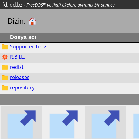
fd.lod.bz
-
FreeDOS™ ve ilgili öğelere ayrılmış bir sunucu.
Dizin:
Dosya adı
Supporter-Links
R.B.I.L.
redist
releases
repository