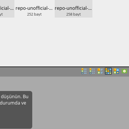
​repo-unofficial-dos.lod.bz
​repo-unofficial-lod.bz
​repo-unofficial-sparky
yt
252
bayt
258
bayt
yı düşünün. Bu
r durumda ve