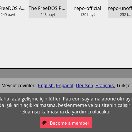
​The FreeDOS Archive
​The FreeDOS Project
​repo-official
249
bayt
243
bayt
130
bayt
252
ba
Mevcut çeviriler:
English
,
Español
,
Deutsch
,
Français
,
Türkçe
i daha fazla gelişme için lütfen Patreon sayfama abone olma
a ışıkların açık kalmasına, beslenmeme ve bu sitenin çalışı
reklamsız kalmasına da yardımcı olacaktır.