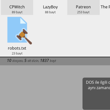
​CPWitch
​LazyBoy
​Patreon
89
bayt
88
bayt
253
bayt
​robots.txt
23
bayt
10
5
1837
dosyası
,
alt dizin
,
bayt
DOS ile ilgil
aynı zamand