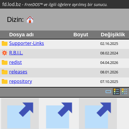
fd.lod.bz
-
FreeDOS™ ve ilgili öğelere ayrılmış bir sunucu.
Dizin:
Dosya adı
Boyut
Değişiklik
Supporter-Links
02.16.2025
R.B.I.L.
08.02.2024
redist
04.04.2026
releases
08.01.2026
repository
07.10.2025