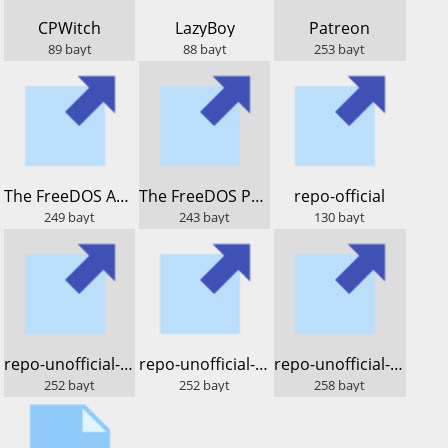
​CPWitch
​LazyBoy
​Patreon
89
bayt
88
bayt
253
bayt
​The FreeDOS Archive
​The FreeDOS Project
​repo-official
249
bayt
243
bayt
130
bayt
​repo-unofficial-dos.lod.bz
​repo-unofficial-lod.bz
​repo-unofficial-sparky
252
bayt
252
bayt
258
bayt