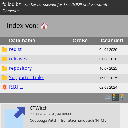
fd.lod.bz
-
Ein Server speziell für FreeDOS™ und verwandte
Elemente.
Index von:
Dateiname
Größe
Geändert
redist
04.04.2026
releases
01.08.2026
repository
10.07.2025
Supporter-Links
16.02.2025
R.B.I.L.
02.08.2024
​CPWitch
22.03.2026
2:20
,
89
Bytes
​Codepage Witch – Benutzerhandbuch (HTML)