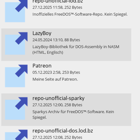
​repo-unofficial-lod.bz
27.12.2025
11:58
,
252
Bytes
​Inoffizielles FreeDOS™-Software-Repo. Kein Spiegel.
​LazyBoy
24.05.2024
13:10
,
88
Bytes
​LazyBoy-Bibliothek für DOS-Assembly in NASM
(HTML, Englisch)
​Patreon
05.12.2023
2:58
,
253
Bytes
​Meine Seite auf Patreon.
​repo-unofficial-sparky
27.12.2025
12:00
,
258
Bytes
​Sparkys Archiv für FreeDOS™-Software. Kein
Spiegel.
​repo-unofficial-dos.lod.bz
27.12.2025
12:08
,
252
Bytes