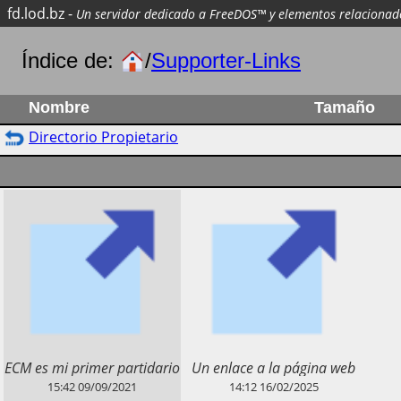
fd.lod.bz
-
Un servidor dedicado a FreeDOS™ y elementos relacionad
Índice de:
/
Supporter-Links
Nombre
Tamaño
Directorio Propietario
​ECM es mi primer partidario
​Un enlace a la página web
de Patreon :-)
de
sparky4
.
15:42
09/09/2021
14:12
16/02/2025