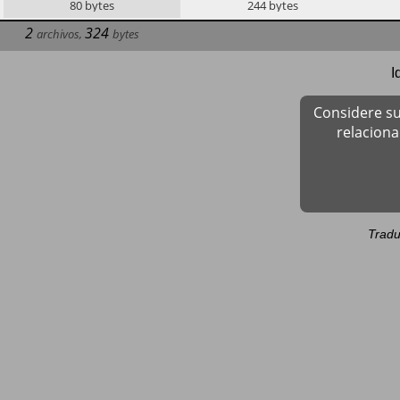
80
bytes
244
bytes
2
324
archivos
,
bytes
I
Considere su
relacion
Tradu