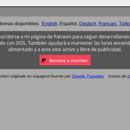
diomas disponibles:
English
,
Español
,
Deutsch
,
Français
,
Türk
scribirse a mi página de Patreon para seguir desarrollando 
ado con DOS. También ayudará a mantener las luces encendi
alimentado y a este sitio activo y libre de publicidad.
ction originale en espagnol fournie par
Google Translate
.
Iconos de
I