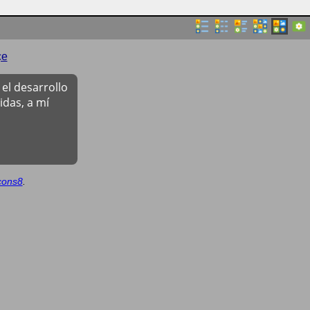
çe
el desarrollo
das, a mí
cons8
.