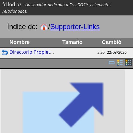
fd.lod.bz
-
Un servidor dedicado a FreeDOS™ y elementos
relacionados.
Índice de:
/
Supporter-Links
Nombre
Tamaño
Cambió
Directorio Propietario
2:20
22/03/2026