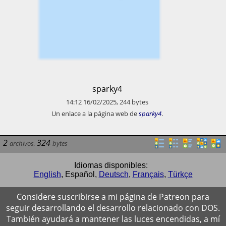
​sparky4
14:12
16/02/2025
,
244
bytes
​Un enlace a la página web de
sparky4
.
2
324
archivos
,
bytes
Idiomas disponibles:
English
,
Español
,
Deutsch
,
Français
,
Türkçe
Considere suscribirse a mi página de Patreon para
seguir desarrollando el desarrollo relacionado con DOS.
También ayudará a mantener las luces encendidas, a mí