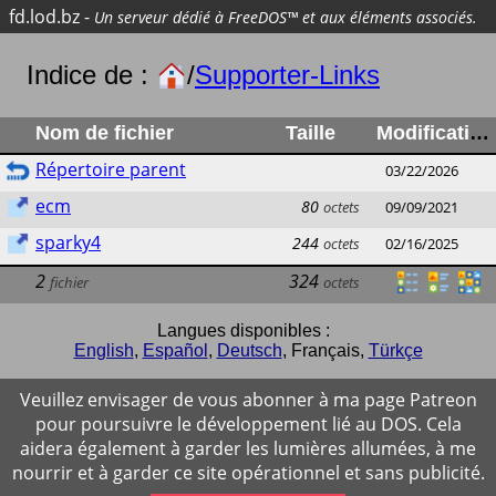
fd.lod.bz
-
Un serveur dédié à FreeDOS™ et aux éléments associés.
Indice de :
/
Supporter-Links
Nom de fichier
Taille
Modification
Répertoire parent
03/22/2026
ecm
80
octets
09/09/2021
sparky4
244
octets
02/16/2025
2
324
fichier
octets
Langues disponibles :
English
,
Español
,
Deutsch
,
Français
,
Türkçe
Veuillez envisager de vous abonner à ma page Patreon
pour poursuivre le développement lié au DOS. Cela
aidera également à garder les lumières allumées, à me
nourrir et à garder ce site opérationnel et sans publicité.