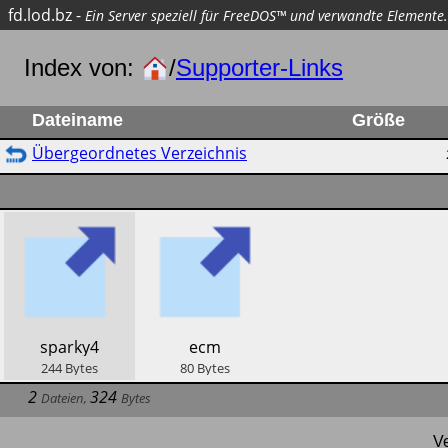
fd.lod.bz
-
Ein Server speziell für FreeDOS™ und verwandte Elemente.
Index von:
/
Supporter-Links
Dateiname
Größe
Übergeordnetes Verzeichnis
​sparky4
​ecm
244
Bytes
80
Bytes
2
324
Dateien
,
Bytes
V