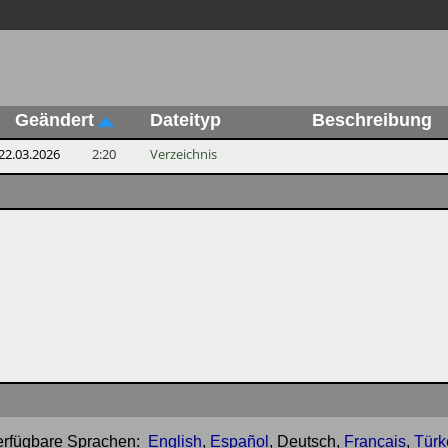
Geändert
Dateityp
Beschreibung
22.03.2026
2:20
Verzeichnis
erfügbare Sprachen:
English
,
Español
,
Deutsch
,
Français
,
Türk