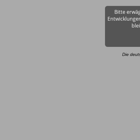
Bitte erwä
Entwicklungen
ble
Die deut