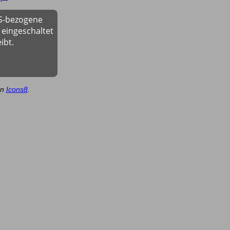
OS-bezogene
 eingeschaltet
ibt.
on
Icons8
.