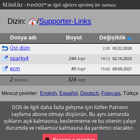
fd.lod.bz
-
FreeDOS™ ve ilgili öğelere ayrılmış bir sunucu.
Dizin:
/
Supporter-Links
Dosya adı
Boyut
Değişiklik
Üst dizin
2:20
03.22.2026
sparky4
244
bayt
14:12
02.16.2025
ecm
80
bayt
15:42
09.09.2021
2
324
dosyası
bayt
Mevcut çeviriler:
English
,
Español
,
Deutsch
,
Français
,
Türkçe
DOS ile ilgili daha fazla gelişme için lütfen Patreon
sayfama abone olmayı düşünün. Bu aynı zamanda
ışıkların açık kalmasına, beslenmeme ve bu sitenin çalışır
durumda ve reklamsız kalmasına da yardımcı olacaktır.