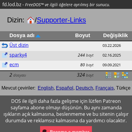
fd.lod.bz
-
FreeDOS™ ve ilgili öğelere ayrılmış bir sunucu.
Dizin:
/
Supporter-Links
Dosya adı
Boyut
Değişiklik
Üst dizin
03.22.2026
sparky4
244
bayt
02.16.2025
ecm
80
bayt
09.09.2021
2
324
dosyası
bayt
Mevcut çeviriler:
English
,
Español
,
Deutsch
,
Français
,
Türkçe
DOS ile ilgili daha fazla gelişme için lütfen Patreon
sayfama abone olmayı düşünün. Bu aynı zamanda
ışıkların açık kalmasına, beslenmeme ve bu sitenin çalışır
durumda ve reklamsız kalmasına da yardımcı olacaktır.