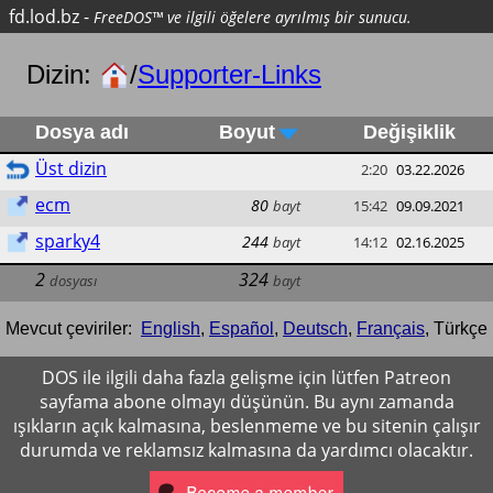
fd.lod.bz
-
FreeDOS™ ve ilgili öğelere ayrılmış bir sunucu.
Dizin:
/
Supporter-Links
Dosya adı
Boyut
Değişiklik
Üst dizin
2:20
03.22.2026
ecm
80
bayt
15:42
09.09.2021
sparky4
244
bayt
14:12
02.16.2025
2
324
dosyası
bayt
Mevcut çeviriler:
English
,
Español
,
Deutsch
,
Français
,
Türkçe
DOS ile ilgili daha fazla gelişme için lütfen Patreon
sayfama abone olmayı düşünün. Bu aynı zamanda
ışıkların açık kalmasına, beslenmeme ve bu sitenin çalışır
durumda ve reklamsız kalmasına da yardımcı olacaktır.