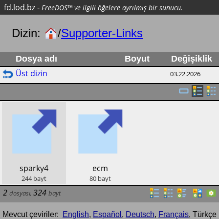
fd.lod.bz
-
FreeDOS™ ve ilgili öğelere ayrılmış bir sunucu.
Dizin:
/
Supporter-Links
Dosya adı
Boyut
Değişiklik
Üst dizin
03.22.2026
​sparky4
​ecm
244
bayt
80
bayt
2
324
dosyası
,
bayt
Mevcut çeviriler:
English
,
Español
,
Deutsch
,
Français
,
Türkçe