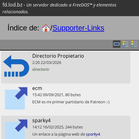
fd.lod.bz
-
Un servidor dedicado a FreeDOS™ y elementos
relacionados.
Índice de:
/
Supporter-Links
​Directorio Propietario
2:20
22/03/2026
directorio
​ecm
15:42
09/09/2021
,
80
bytes
​ECM es mi primer partidario de Patreon :-)
​sparky4
14:12
16/02/2025
,
244
bytes
​Un enlace a la página web de
sparky4
.