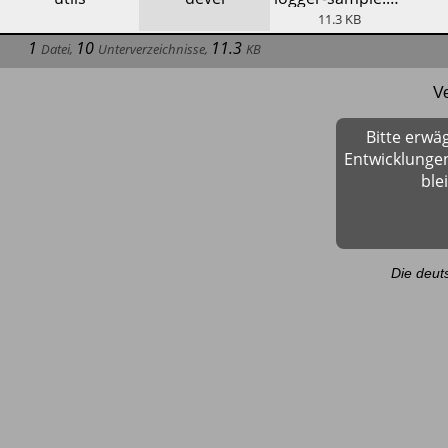
11.3
KB
1
10
11.3
Datei
,
Unterverzeichnisse
,
KB
V
Bitte erwä
Entwicklungen
ble
Die deut