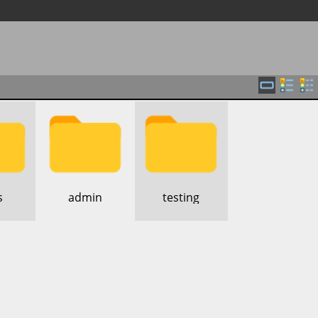
s
​admin
​testing