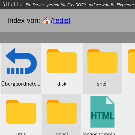
fd.lod.bz
-
Ein Server speziell für FreeDOS™ und verwandte Elemente.
Index von:
/
redist
​Übergeordnetes Verzeichnis
​disk
​shell
​utils
​devel
​logger-sample.html