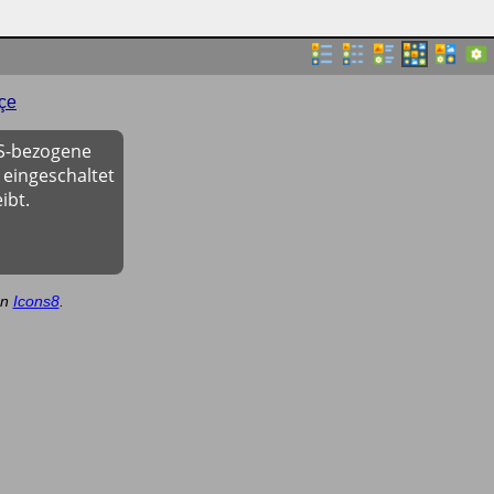
çe
OS-bezogene
 eingeschaltet
ibt.
on
Icons8
.