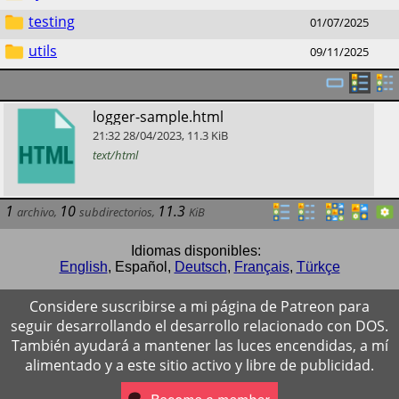
testing
01/07/2025
utils
09/11/2025
​logger-sample.html
21:32
28/04/2023
,
11.3
KiB
text/html
1
10
11.3
archivo
,
subdirectorios
,
KiB
Idiomas disponibles:
English
,
Español
,
Deutsch
,
Français
,
Türkçe
Considere suscribirse a mi página de Patreon para
seguir desarrollando el desarrollo relacionado con DOS.
También ayudará a mantener las luces encendidas, a mí
alimentado y a este sitio activo y libre de publicidad.