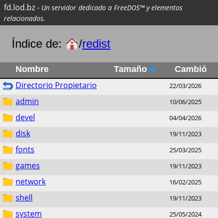
fd.lod.bz
-
Un servidor dedicado a FreeDOS™ y elementos
relacionados.
Índice de:
/
redist
Nombre
Tamaño
Cambió
Directorio Propietario
22/03/2026
admin
10/06/2025
devel
04/04/2026
disk
19/11/2023
fonts
25/03/2025
games
19/11/2023
network
16/02/2025
shell
19/11/2023
system
25/05/2024