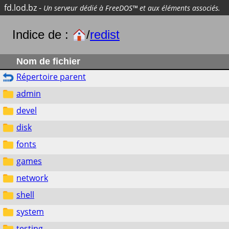
fd.lod.bz
-
Un serveur dédié à FreeDOS™ et aux éléments associés.
Indice de :
/
redist
Nom de fichier
Répertoire parent
admin
devel
disk
fonts
games
network
shell
system
testing