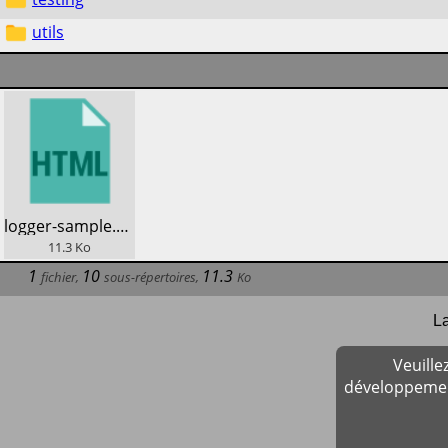
utils
​logger-sample.html
11.3
Ko
1
10
11.3
fichier
,
sous-répertoires
,
Ko
La
Veuill
développement