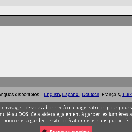
ngues disponibles :
English
,
Español
,
Deutsch
,
Français
,
Türk
ez envisager de vous abonner à ma page Patreon pour poursu
 lié au DOS. Cela aidera également à garder les lumières 
nourrir et à garder ce site opérationnel et sans publicité.