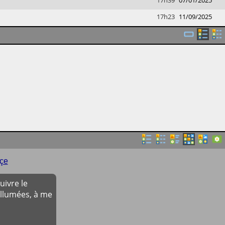
17h39
07/01/2025
17h23
11/09/2025
çe
ivre le
allumées, à me