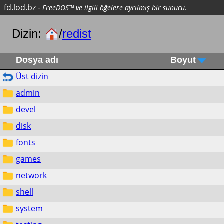
fd.lod.bz
-
FreeDOS™ ve ilgili öğelere ayrılmış bir sunucu.
Dizin:
/
redist
Dosya adı
Boyut
Üst dizin
admin
devel
disk
fonts
games
network
shell
system