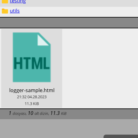
testing
utils
​logger-sample.html
21:32
04.28.2023
11.3
KiB
1
10
11.3
dosyası
,
alt dizin
,
KiB