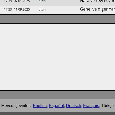
Hata ve regresyon 
17:39
07.01.2025
dizin
Genel ve diğer Ya
17:23
11.09.2025
dizin
Mevcut çeviriler:
English
,
Español
,
Deutsch
,
Français
,
Türkçe