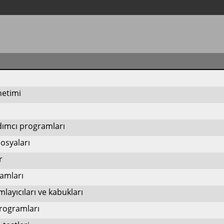
netimi
dımcı programları
dosyaları
r
amları
layıcıları ve kabukları
rogramları