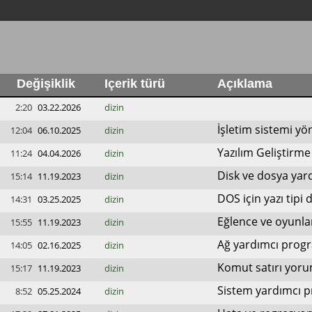
Değişiklik
Içerik türü
Açıklama
2:20
03.22.2026
dizin
İşletim sistemi yö
12:04
06.10.2025
dizin
Yazılım Geliştirme
11:24
04.04.2026
dizin
Disk ve dosya yar
15:14
11.19.2023
dizin
DOS için yazı tipi 
14:31
03.25.2025
dizin
Eğlence ve oyunla
15:55
11.19.2023
dizin
Ağ yardımcı progr
14:05
02.16.2025
dizin
Komut satırı yorum
15:17
11.19.2023
dizin
Sistem yardımcı p
8:52
05.25.2024
dizin