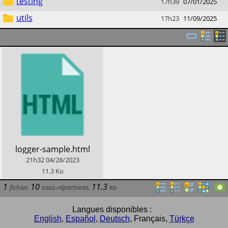
testing
17h39
07/01/2025
utils
17h23
11/09/2025
​logger-sample.html
21h32
04/28/2023
11.3
Ko
1
10
11.3
fichier
,
sous-répertoires
,
Ko
Langues disponibles :
English
,
Español
,
Deutsch
,
Français
,
Türkçe