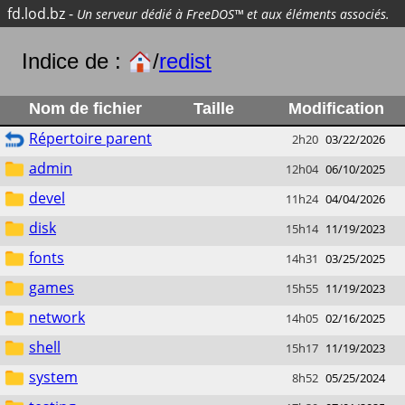
fd.lod.bz
-
Un serveur dédié à FreeDOS™ et aux éléments associés.
Indice de :
/
redist
Nom de fichier
Taille
Modification
Répertoire parent
2h20
03/22/2026
admin
12h04
06/10/2025
devel
11h24
04/04/2026
disk
15h14
11/19/2023
fonts
14h31
03/25/2025
games
15h55
11/19/2023
network
14h05
02/16/2025
shell
15h17
11/19/2023
system
8h52
05/25/2024