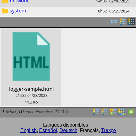
network
14h05
02/16/2025
system
8h52
05/25/2024
​logger-sample.html
21h32
04/28/2023
11.3
Ko
1
10
11.3
fichier
,
sous-répertoires
,
Ko
Langues disponibles :
English
,
Español
,
Deutsch
,
Français
,
Türkçe