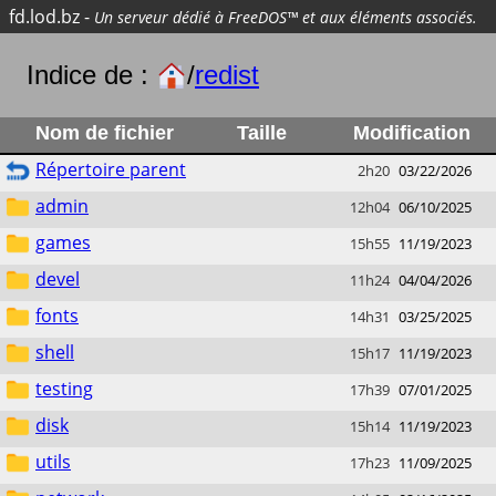
fd.lod.bz
-
Un serveur dédié à FreeDOS™ et aux éléments associés.
Indice de :
/
redist
Nom de fichier
Taille
Modification
Répertoire parent
2h20
03/22/2026
admin
12h04
06/10/2025
games
15h55
11/19/2023
devel
11h24
04/04/2026
fonts
14h31
03/25/2025
shell
15h17
11/19/2023
testing
17h39
07/01/2025
disk
15h14
11/19/2023
utils
17h23
11/09/2025