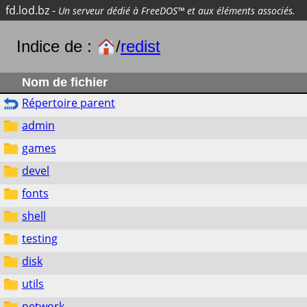
fd.lod.bz
-
Un serveur dédié à FreeDOS™ et aux éléments associés.
Indice de :
/
redist
Nom de fichier
Répertoire parent
admin
games
devel
fonts
shell
testing
disk
utils
network