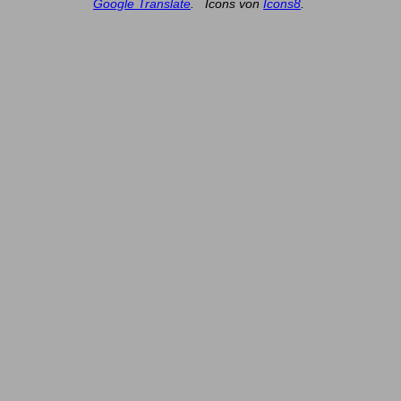
Google Translate
.
Icons von
Icons8
.