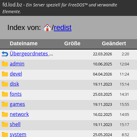
fd.lod.bz
-
Ein Server speziell für FreeDOS™ und verwandte
Elemente.
Index von:
/
redist
Dateiname
Größe
Geändert
Übergeordnetes Verzeichnis
22.03.2026
2:20
admin
10.06.2025
12:04
devel
04.04.2026
11:24
disk
19.11.2023
15:14
fonts
25.03.2025
14:31
games
19.11.2023
15:55
network
16.02.2025
14:05
shell
19.11.2023
15:17
system
25.05.2024
8:52