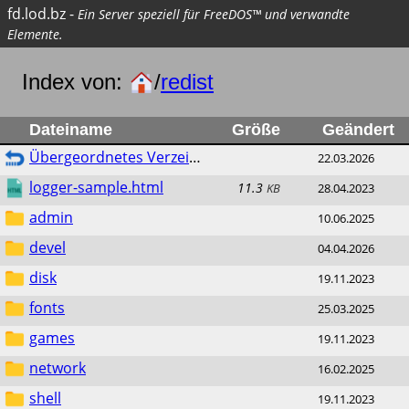
fd.lod.bz
-
Ein Server speziell für FreeDOS™ und verwandte
Elemente.
Index von:
/
redist
Dateiname
Größe
Geändert
Übergeordnetes Verzeichnis
22.03.2026
logger-sample.html
11.3
KB
28.04.2023
admin
10.06.2025
devel
04.04.2026
disk
19.11.2023
fonts
25.03.2025
games
19.11.2023
network
16.02.2025
shell
19.11.2023