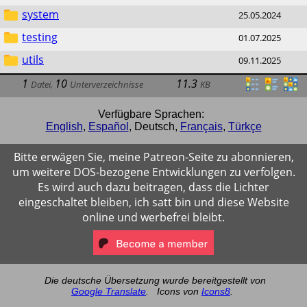
system
25.05.2024
testing
01.07.2025
utils
09.11.2025
1
10
11.3
Datei
,
Unterverzeichnisse
KB
Verfügbare Sprachen:
English
,
Español
,
Deutsch
,
Français
,
Türkçe
Bitte erwägen Sie, meine Patreon-Seite zu abonnieren,
um weitere DOS-bezogene Entwicklungen zu verfolgen.
Es wird auch dazu beitragen, dass die Lichter
eingeschaltet bleiben, ich satt bin und diese Website
online und werbefrei bleibt.
Die deutsche Übersetzung wurde bereitgestellt von
Google Translate
.
Icons von
Icons8
.