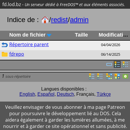
fd.lod.bz
-
Un serveur dédié à FreeDOS™ et aux éléments associés.
Indice de :
/
redist
/
admin
Nom de fichier
Taille
Modification
Répertoire parent
04/04/2026
fdrepo
06/14/2025
1
sous-répertoire
Langues disponibles :
English
,
Español
,
Deutsch
,
Français
,
Türkçe
Veuillez envisager de vous abonner à ma page Patreon
pour poursuivre le développement lié au DOS. Cela
aidera également à garder les lumières allumées, à me
nourrir et à garder ce site opérationnel et sans publicité.