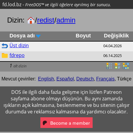
fd.lod.bz
-
FreeDOS™ ve ilgili öğelere ayrılmış bir sunucu.
Dizin:
/
redist
/
admin
Dosya adı
Boyut
Değişiklik
Üst dizin
04.04.2026
fdrepo
06.14.2025
1
alt dizin
Mevcut çeviriler:
English
,
Español
,
Deutsch
,
Français
,
Türkçe
DOS ile ilgili daha fazla gelişme için lütfen Patreon
sayfama abone olmayı düşünün. Bu aynı zamanda
ışıkların açık kalmasına, beslenmeme ve bu sitenin çalışır
durumda ve reklamsız kalmasına da yardımcı olacaktır.