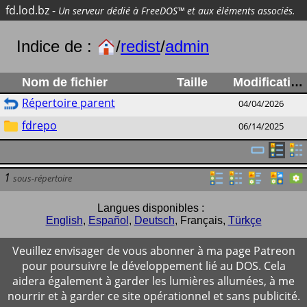
fd.lod.bz
-
Un serveur dédié à FreeDOS™ et aux éléments associés.
Indice de :
/
redist
/
admin
Nom de fichier
Taille
Modification
Répertoire parent
04/04/2026
fdrepo
06/14/2025
1
sous-répertoire
Langues disponibles :
English
,
Español
,
Deutsch
,
Français
,
Türkçe
Veuillez envisager de vous abonner à ma page Patreon
pour poursuivre le développement lié au DOS. Cela
aidera également à garder les lumières allumées, à me
nourrir et à garder ce site opérationnel et sans publicité.