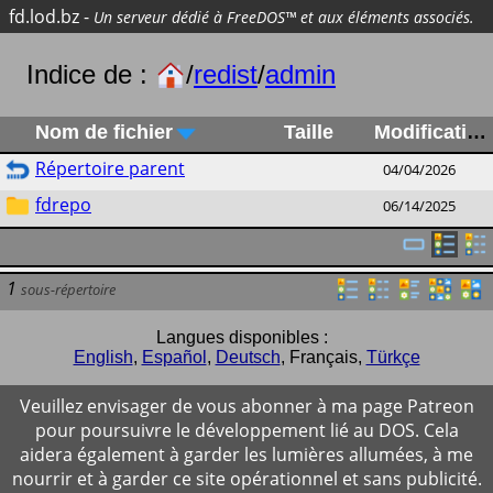
fd.lod.bz
-
Un serveur dédié à FreeDOS™ et aux éléments associés.
Indice de :
/
redist
/
admin
Nom de fichier
Taille
Modification
Répertoire parent
04/04/2026
fdrepo
06/14/2025
1
sous-répertoire
Langues disponibles :
English
,
Español
,
Deutsch
,
Français
,
Türkçe
Veuillez envisager de vous abonner à ma page Patreon
pour poursuivre le développement lié au DOS. Cela
aidera également à garder les lumières allumées, à me
nourrir et à garder ce site opérationnel et sans publicité.