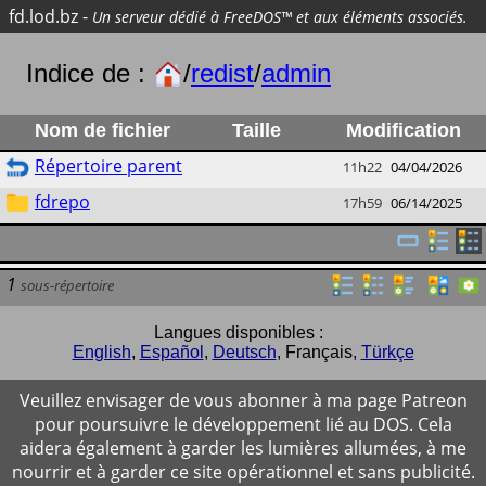
fd.lod.bz
-
Un serveur dédié à FreeDOS™ et aux éléments associés.
Indice de :
/
redist
/
admin
Nom de fichier
Taille
Modification
Répertoire parent
11h22
04/04/2026
fdrepo
17h59
06/14/2025
1
sous-répertoire
Langues disponibles :
English
,
Español
,
Deutsch
,
Français
,
Türkçe
Veuillez envisager de vous abonner à ma page Patreon
pour poursuivre le développement lié au DOS. Cela
aidera également à garder les lumières allumées, à me
nourrir et à garder ce site opérationnel et sans publicité.