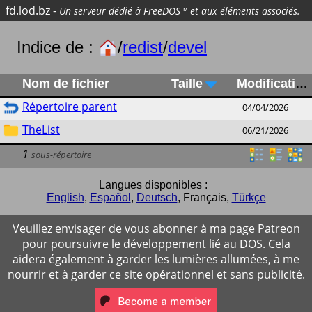
fd.lod.bz
-
Un serveur dédié à FreeDOS™ et aux éléments associés.
Indice de :
/
redist
/
devel
Nom de fichier
Taille
Modification
Répertoire parent
04/04/2026
TheList
06/21/2026
1
sous-répertoire
Langues disponibles :
English
,
Español
,
Deutsch
,
Français
,
Türkçe
Veuillez envisager de vous abonner à ma page Patreon
pour poursuivre le développement lié au DOS. Cela
aidera également à garder les lumières allumées, à me
nourrir et à garder ce site opérationnel et sans publicité.