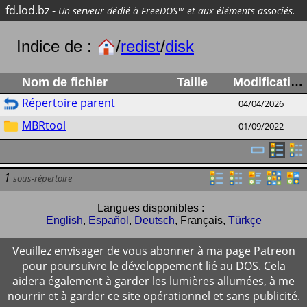
fd.lod.bz
-
Un serveur dédié à FreeDOS™ et aux éléments associés.
Indice de :
/
redist
/
disk
Nom de fichier
Taille
Modification
Répertoire parent
04/04/2026
MBRtool
01/09/2022
1
sous-répertoire
Langues disponibles :
English
,
Español
,
Deutsch
,
Français
,
Türkçe
Veuillez envisager de vous abonner à ma page Patreon
pour poursuivre le développement lié au DOS. Cela
aidera également à garder les lumières allumées, à me
nourrir et à garder ce site opérationnel et sans publicité.