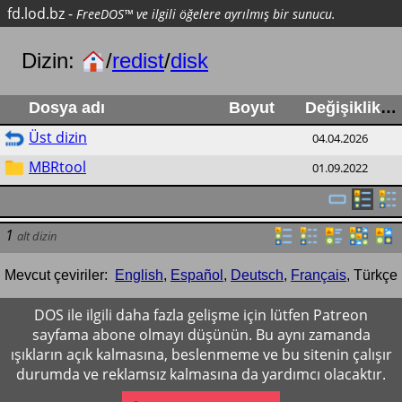
fd.lod.bz
-
FreeDOS™ ve ilgili öğelere ayrılmış bir sunucu.
Dizin:
/
redist
/
disk
Dosya adı
Boyut
Değişiklik
Üst dizin
04.04.2026
MBRtool
01.09.2022
1
alt dizin
Mevcut çeviriler:
English
,
Español
,
Deutsch
,
Français
,
Türkçe
DOS ile ilgili daha fazla gelişme için lütfen Patreon
sayfama abone olmayı düşünün. Bu aynı zamanda
ışıkların açık kalmasına, beslenmeme ve bu sitenin çalışır
durumda ve reklamsız kalmasına da yardımcı olacaktır.