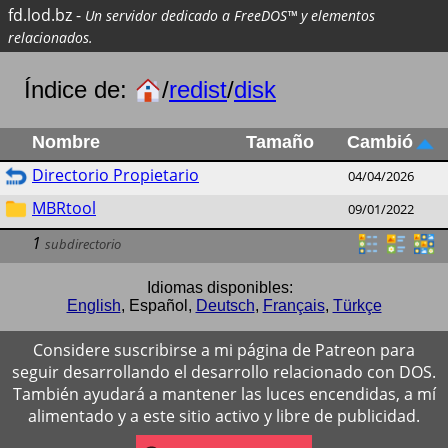
fd.lod.bz
-
Un servidor dedicado a FreeDOS™ y elementos
relacionados.
Índice de:
/
redist
/
disk
Nombre
Tamaño
Cambió
Directorio Propietario
04/04/2026
MBRtool
09/01/2022
1
subdirectorio
Idiomas disponibles:
English
,
Español
,
Deutsch
,
Français
,
Türkçe
Considere suscribirse a mi página de Patreon para
seguir desarrollando el desarrollo relacionado con DOS.
También ayudará a mantener las luces encendidas, a mí
alimentado y a este sitio activo y libre de publicidad.