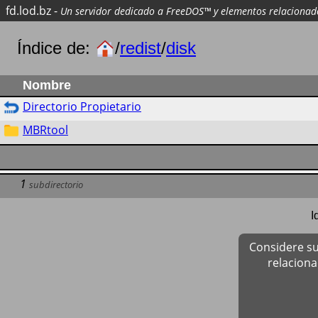
fd.lod.bz
-
Un servidor dedicado a FreeDOS™ y elementos relacionad
Índice de:
/
redist
/
disk
Nombre
Directorio Propietario
MBRtool
1
subdirectorio
I
Considere su
relacion