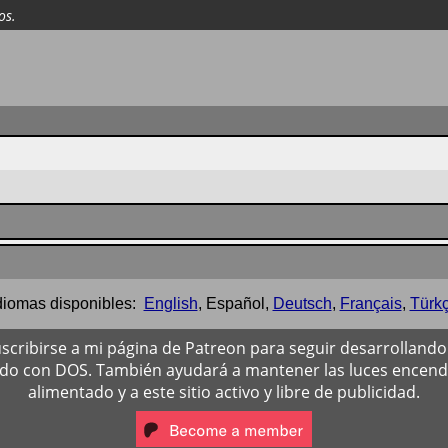
os.
diomas disponibles:
English
,
Español
,
Deutsch
,
Français
,
Türk
scribirse a mi página de Patreon para seguir desarrollando 
ado con DOS. También ayudará a mantener las luces encendi
alimentado y a este sitio activo y libre de publicidad.