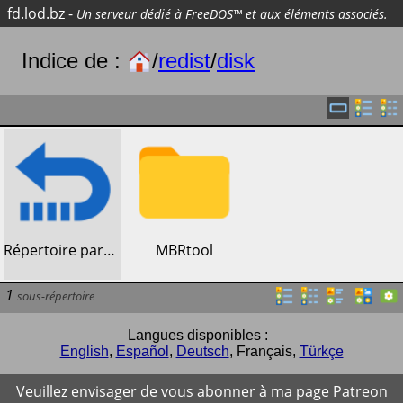
fd.lod.bz
-
Un serveur dédié à FreeDOS™ et aux éléments associés.
Indice de :
/
redist
/
disk
​Répertoire parent
​MBRtool
1
sous-répertoire
Langues disponibles :
English
,
Español
,
Deutsch
,
Français
,
Türkçe
Veuillez envisager de vous abonner à ma page Patreon