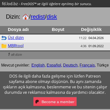
fd.lod.bz
-
FreeDOS™ ve ilgili öğelere ayrılmış bir sunucu.
Dizin:
/
redist
/
disk
Dosya adı
Boyut
Değişiklik
Üst dizin
11:22
04.04.2026
MBRtool
4:36
01.09.2022
1
alt dizin
Mevcut çeviriler:
English
,
Español
,
Deutsch
,
Français
,
Türkçe
DOS ile ilgili daha fazla gelişme için lütfen Patreon
sayfama abone olmayı düşünün. Bu aynı zamanda
ışıkların açık kalmasına, beslenmeme ve bu sitenin çalışır
durumda ve reklamsız kalmasına da yardımcı olacaktır.