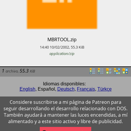
​MBRTOOL.zip
14:40
10/02/2002
,
55.3
KiB
application/zip
1
55.3
archivo
,
KiB
Idiomas disponibles:
English
,
Español
,
Deutsch
,
Français
,
Türkçe
Considere suscribirse a mi página de Patreon para
seguir desarrollando el desarrollo relacionado con DOS.
También ayudará a mantener las luces encendidas, a mí
alimentado y a este sitio activo y libre de publicidad.