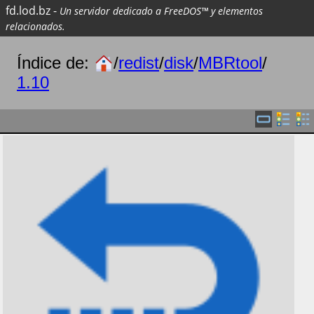
fd.lod.bz
-
Un servidor dedicado a FreeDOS™ y elementos
relacionados.
Índice de:
/
redist
/
disk
/
MBRtool
/
1.10