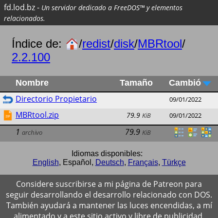
fd.lod.bz
-
Un servidor dedicado a FreeDOS™ y elementos
relacionados.
Índice de:
/
redist
/
disk
/
MBRtool
/
2.2.100
Nombre
Tamaño
Cambió
Directorio Propietario
09/01/2022
MBRtool.zip
79.9
KiB
09/01/2022
1
79.9
archivo
KiB
Idiomas disponibles:
English
,
Español
,
Deutsch
,
Français
,
Türkçe
Considere suscribirse a mi página de Patreon para
seguir desarrollando el desarrollo relacionado con DOS.
También ayudará a mantener las luces encendidas, a mí
alimentado y a este sitio activo y libre de publicidad.