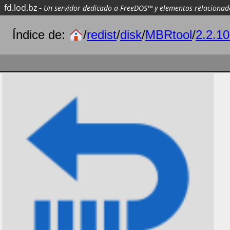
fd.lod.bz
-
Un servidor dedicado a FreeDOS™ y elementos relacionad
Índice de:
/
redist
/
disk
/
MBRtool
/
2.2.1