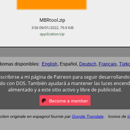
​MBRtool.zip
3:56
09/01/2022
,
79.9
KiB
application/zip
diomas disponibles:
English
,
Español
,
Deutsch
,
Français
,
Türk
scribirse a mi página de Patreon para seguir desarrollando 
ado con DOS. También ayudará a mantener las luces encendi
alimentado y a este sitio activo y libre de publicidad.
ction originale en espagnol fournie par
Google Translate
.
Iconos de
I