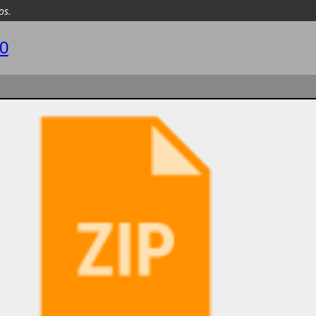
os.
00