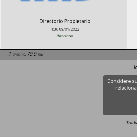
​Directorio Propietario
4:36
09/01/2022
directorio
1
79.9
archivo
,
KiB
I
Considere su
relacion
Tradu