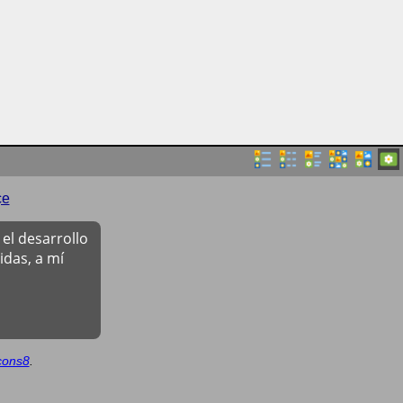
çe
el desarrollo
das, a mí
cons8
.