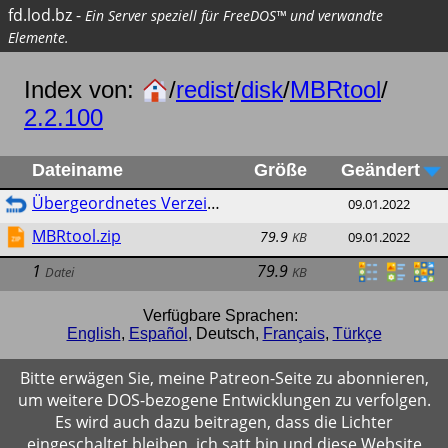
fd.lod.bz
-
Ein Server speziell für FreeDOS™ und verwandte
Elemente.
Index von:
/
redist
/
disk
/
MBRtool
/
2.2.100
Dateiname
Größe
Geändert
Übergeordnetes Verzeichnis
09.01.2022
MBRtool.zip
79.9
KB
09.01.2022
1
79.9
Datei
KB
Verfügbare Sprachen:
English
,
Español
,
Deutsch
,
Français
,
Türkçe
Bitte erwägen Sie, meine Patreon-Seite zu abonnieren,
um weitere DOS-bezogene Entwicklungen zu verfolgen.
Es wird auch dazu beitragen, dass die Lichter
eingeschaltet bleiben, ich satt bin und diese Website