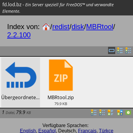
fd.lod.bz
-
Ein Server speziell für FreeDOS™ und verwandte
Elemente.
Index von:
/
redist
/
disk
/
MBRtool
/
2.2.100
​Übergeordnetes Verzeichnis
​MBRtool.zip
79.9
KB
1
79.9
Datei
,
KB
Verfügbare Sprachen:
English
,
Español
,
Deutsch
,
Français
,
Türkçe