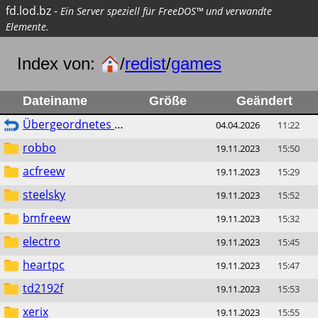
fd.lod.bz
-
Ein Server speziell für FreeDOS™ und verwandte
Elemente.
Index von:
/
redist
/
games
Dateiname
Größe
Geändert
Übergeordnetes Verzeichnis
04.04.2026
11:22
robbo
19.11.2023
15:50
acfreew
19.11.2023
15:29
steelsky
19.11.2023
15:52
bmfreew
19.11.2023
15:32
electro
19.11.2023
15:45
heartpc
19.11.2023
15:47
td2192f
19.11.2023
15:53
xerix
19.11.2023
15:55