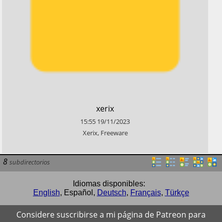
​xerix
15:55
19/11/2023
​Xerix, Freeware
8
subdirectorios
Idiomas disponibles:
English
,
Español
,
Deutsch
,
Français
,
Türkçe
Considere suscribirse a mi página de Patreon para