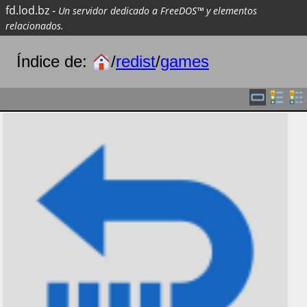
fd.lod.bz
-
Un servidor dedicado a FreeDOS™ y elementos
relacionados.
Índice de:
/
redist
/
games